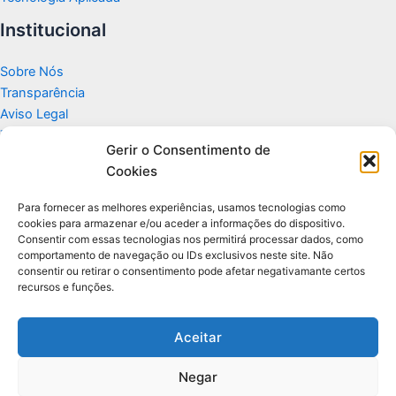
Institucional
Sobre Nós
Transparência
Aviso Legal
Termos de Uso
Gerir o Consentimento de
Politicas de Privacidade e Cookies
Cookies
Fale Conosco
Apoio
Para fornecer as melhores experiências, usamos tecnologias como
cookies para armazenar e/ou aceder a informações do dispositivo.
Consentir com essas tecnologias nos permitirá processar dados, como
Glossário de Tecnologia
comportamento de navegação ou IDs exclusivos neste site. Não
consentir ou retirar o consentimento pode afetar negativamante certos
recursos e funções.
Portal editorial independente sobre tecnologia, PC Gamer e guias
práticos.
Aceitar
Negar