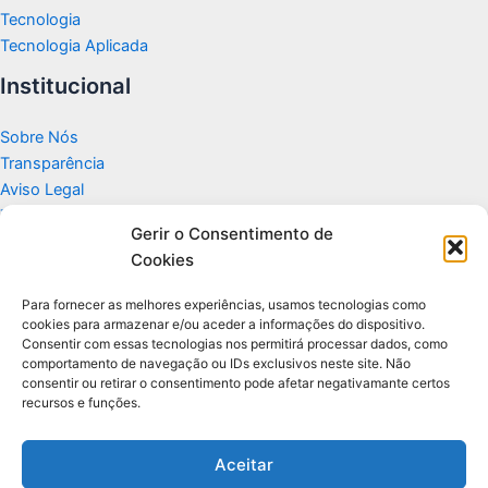
Tecnologia
Tecnologia Aplicada
Institucional
Sobre Nós
Transparência
Aviso Legal
Termos de Uso
Gerir o Consentimento de
Politicas de Privacidade e Cookies
Cookies
Fale Conosco
Apoio
Para fornecer as melhores experiências, usamos tecnologias como
cookies para armazenar e/ou aceder a informações do dispositivo.
Consentir com essas tecnologias nos permitirá processar dados, como
Glossário de Tecnologia
comportamento de navegação ou IDs exclusivos neste site. Não
consentir ou retirar o consentimento pode afetar negativamante certos
recursos e funções.
Portal editorial independente sobre tecnologia, PC Gamer e guias
práticos.
Aceitar