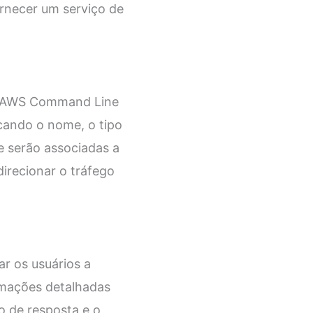
rnecer um serviço de
a AWS Command Line
cando o nome, o tipo
e serão associadas a
irecionar o tráfego
r os usuários a
rmações detalhadas
o de resposta e o