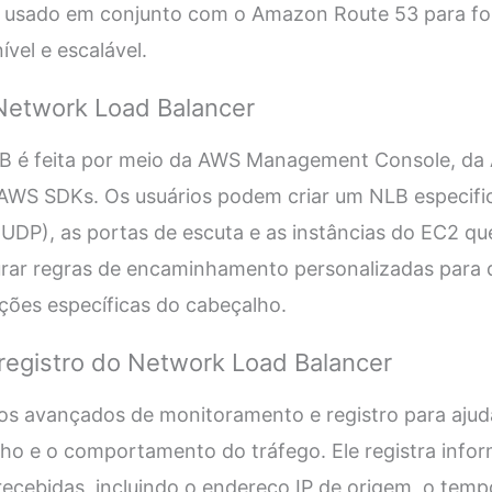
r usado em conjunto com o Amazon Route 53 para fo
vel e escalável.
Network Load Balancer
LB é feita por meio da AWS Management Console, d
a AWS SDKs. Os usuários podem criar um NLB especifi
UDP), as portas de escuta e as instâncias do EC2 qu
gurar regras de encaminhamento personalizadas para d
ões específicas do cabeçalho.
registro do Network Load Balancer
os avançados de monitoramento e registro para ajuda
o e o comportamento do tráfego. Ele registra info
 recebidas, incluindo o endereço IP de origem, o temp