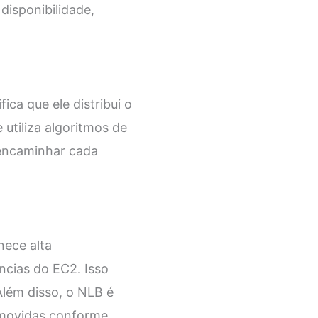
disponibilidade,
ca que ele distribui o
utiliza algoritmos de
 encaminhar cada
nece alta
âncias do EC2. Isso
 Além disso, o NLB é
removidas conforme