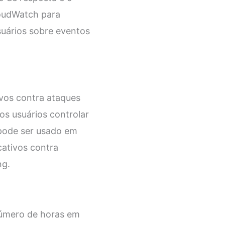
loudWatch para
suários sobre eventos
vos contra ataques
os usuários controlar
 pode ser usado em
cativos contra
ng.
número de horas em