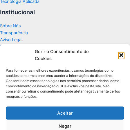
Tecnologia Aplicada
Institucional
Sobre Nós
Transparência
Aviso Legal
Termos de Uso
Gerir o Consentimento de
Politicas de Privacidade e Cookies
Cookies
Fale Conosco
Apoio
Para fornecer as melhores experiências, usamos tecnologias como
cookies para armazenar e/ou aceder a informações do dispositivo.
Consentir com essas tecnologias nos permitirá processar dados, como
Glossário de Tecnologia
comportamento de navegação ou IDs exclusivos neste site. Não
consentir ou retirar o consentimento pode afetar negativamante certos
recursos e funções.
Portal editorial independente sobre tecnologia, PC Gamer e guias
práticos.
Aceitar
Negar