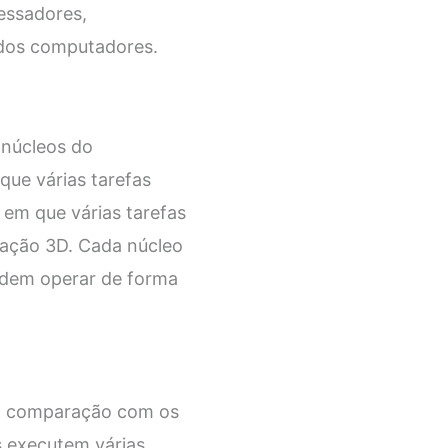
cessadores,
 dos computadores.
 núcleos do
que várias tarefas
 em que várias tarefas
zação 3D. Cada núcleo
podem operar de forma
 em comparação com os
s executem várias