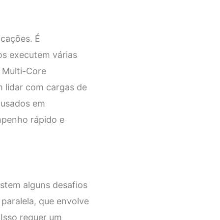
icações. É
os executem várias
 Multi-Core
 lidar com cargas de
o usados em
mpenho rápido e
stem alguns desafios
paralela, que envolve
 Isso requer um