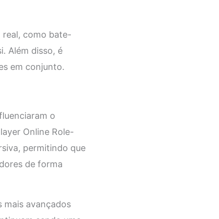
 real, como bate-
. Além disso, é
es em conjunto.
nfluenciaram o
ayer Online Role-
rsiva, permitindo que
adores de forma
s mais avançados