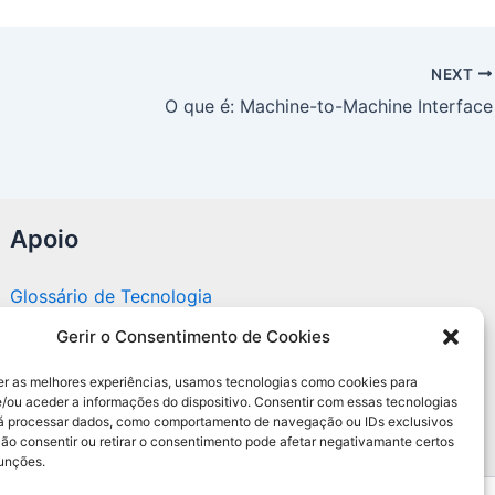
NEXT
O que é: Machine-to-Machine Interface
Apoio
Glossário de Tecnologia
Gerir o Consentimento de Cookies
Portal editorial independente sobre tecnologia,
PC Gamer e guias práticos.
er as melhores experiências, usamos tecnologias como cookies para
/ou aceder a informações do dispositivo. Consentir com essas tecnologias
rá processar dados, como comportamento de navegação ou IDs exclusivos
Não consentir ou retirar o consentimento pode afetar negativamante certos
funções.