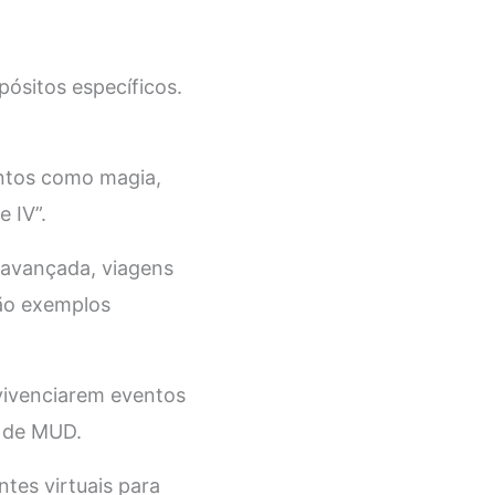
ósitos específicos.
ntos como magia,
 IV”.
a avançada, viagens
são exemplos
 vivenciarem eventos
o de MUD.
tes virtuais para