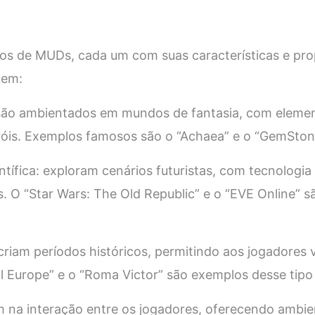
pos de MUDs, cada um com suas características e prop
uem:
são ambientados em mundos de fantasia, com eleme
eróis. Exemplos famosos são o “Achaea” e o “GemStone
tífica: exploram cenários futuristas, com tecnologi
as. O “Star Wars: The Old Republic” e o “EVE Online” 
criam períodos históricos, permitindo aos jogadores
l Europe” e o “Roma Victor” são exemplos desse tip
 na interação entre os jogadores, oferecendo ambien