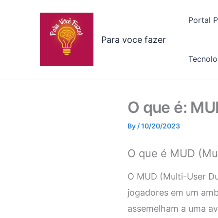
Skip
to
Portal 
content
Para voce fazer
Tecnolo
O que é: MU
By
/
10/20/2023
O que é MUD (Mul
O MUD (Multi-User Dun
jogadores em um ambi
assemelham a uma ave