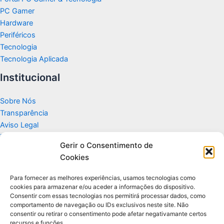
PC Gamer
Hardware
Periféricos
Tecnologia
Tecnologia Aplicada
Institucional
Sobre Nós
Transparência
Aviso Legal
Termos de Uso
Gerir o Consentimento de
Politicas de Privacidade e Cookies
Cookies
Fale Conosco
Apoio
Para fornecer as melhores experiências, usamos tecnologias como
cookies para armazenar e/ou aceder a informações do dispositivo.
Consentir com essas tecnologias nos permitirá processar dados, como
Glossário de Tecnologia
comportamento de navegação ou IDs exclusivos neste site. Não
consentir ou retirar o consentimento pode afetar negativamante certos
recursos e funções.
Portal editorial independente sobre tecnologia, PC Gamer e guias