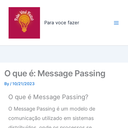
Skip
to
content
Para voce fazer
O que é: Message Passing
By
/
10/21/2023
O que é Message Passing?
O Message Passing é um modelo de
comunicação utilizado em sistemas
distribuídos, onde os processos se