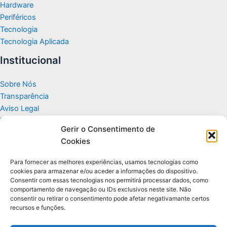
Hardware
Periféricos
Tecnologia
Tecnologia Aplicada
Institucional
Sobre Nós
Transparência
Aviso Legal
Termos de Uso
Gerir o Consentimento de
Politicas de Privacidade e Cookies
Cookies
Fale Conosco
Apoio
Para fornecer as melhores experiências, usamos tecnologias como
cookies para armazenar e/ou aceder a informações do dispositivo.
Consentir com essas tecnologias nos permitirá processar dados, como
Glossário de Tecnologia
comportamento de navegação ou IDs exclusivos neste site. Não
consentir ou retirar o consentimento pode afetar negativamante certos
recursos e funções.
Portal editorial independente sobre tecnologia, PC Gamer e guias
práticos.