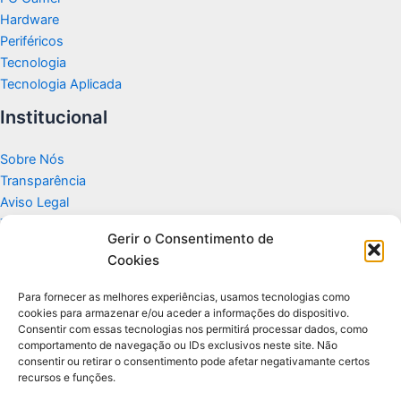
Hardware
Periféricos
Tecnologia
Tecnologia Aplicada
Institucional
Sobre Nós
Transparência
Aviso Legal
Termos de Uso
Gerir o Consentimento de
Politicas de Privacidade e Cookies
Cookies
Fale Conosco
Apoio
Para fornecer as melhores experiências, usamos tecnologias como
cookies para armazenar e/ou aceder a informações do dispositivo.
Consentir com essas tecnologias nos permitirá processar dados, como
Glossário de Tecnologia
comportamento de navegação ou IDs exclusivos neste site. Não
consentir ou retirar o consentimento pode afetar negativamante certos
recursos e funções.
Portal editorial independente sobre tecnologia, PC Gamer e guias
práticos.