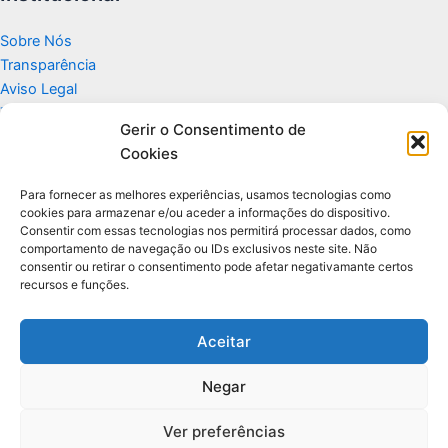
Sobre Nós
Transparência
Aviso Legal
Termos de Uso
Gerir o Consentimento de
Politicas de Privacidade e Cookies
Cookies
Fale Conosco
Apoio
Para fornecer as melhores experiências, usamos tecnologias como
cookies para armazenar e/ou aceder a informações do dispositivo.
Consentir com essas tecnologias nos permitirá processar dados, como
Glossário de Tecnologia
comportamento de navegação ou IDs exclusivos neste site. Não
consentir ou retirar o consentimento pode afetar negativamante certos
recursos e funções.
Portal editorial independente sobre tecnologia, PC Gamer e guias
práticos.
Aceitar
Negar
© 2026 Para Você Fazer - Desenvolvido por
Ti Encontrei na Web
Ver preferências