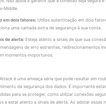
os. Isso ajuda a garantir que a conexão seja segura e 
e-Middle.
ão em dois fatores:
Utilize autenticação em dois fato
diciona uma camada extra de segurança à sua conta.
is de alerta:
Esteja atento a sinais de que sua conexã
ensagens de erro estranhas, redirecionamentos in
n em momentos inoportunos.
Attack é uma ameaça séria que pode resultar em rou
timento da segurança dos dados. É importante estar
idas para se proteger, como utilizar conexões segu
os e estar atento a sinais de alerta. Ao adotar essas