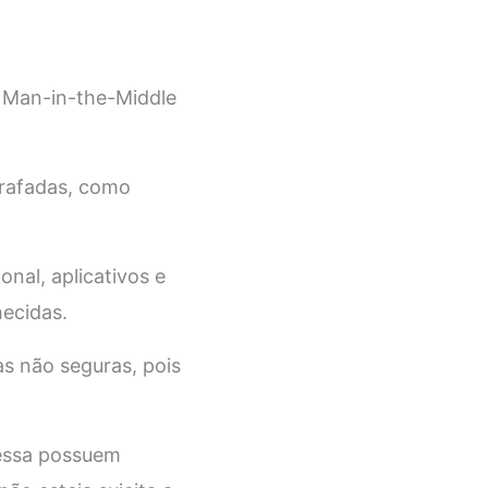
 Man-in-the-Middle
grafadas, como
nal, aplicativos e
hecidas.
cas não seguras, pois
cessa possuem