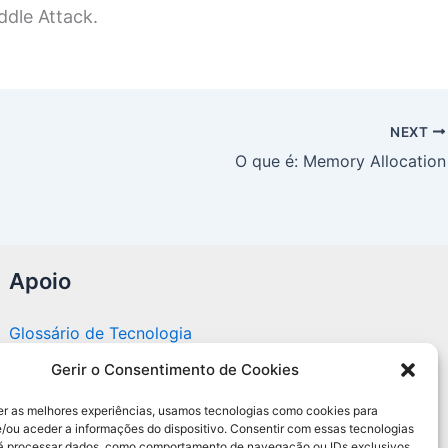
ddle Attack.
NEXT
O que é: Memory Allocation
Apoio
Glossário de Tecnologia
Gerir o Consentimento de Cookies
Portal editorial independente sobre tecnologia,
PC Gamer e guias práticos.
er as melhores experiências, usamos tecnologias como cookies para
/ou aceder a informações do dispositivo. Consentir com essas tecnologias
rá processar dados, como comportamento de navegação ou IDs exclusivos