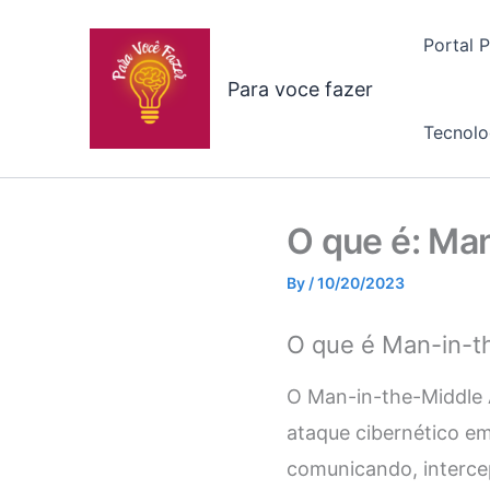
Skip
to
Portal 
content
Para voce fazer
Tecnolo
O que é: Ma
By
/
10/20/2023
O que é Man-in-t
O Man-in-the-Middle 
ataque cibernético em
comunicando, interce