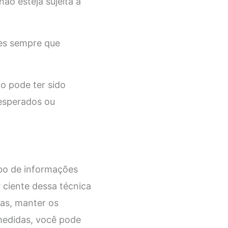
não esteja sujeita a
res sempre que
o pode ter sido
esperados ou
bo de informações
 ciente dessa técnica
ras, manter os
 medidas, você pode