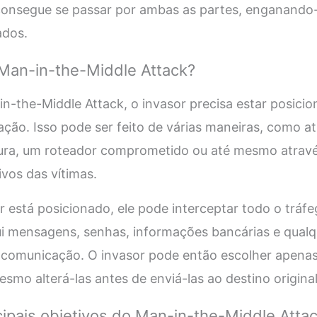
 consegue se passar por ambas as partes, enganando
ados.
Man-in-the-Middle Attack?
in-the-Middle Attack, o invasor precisa estar posicio
ção. Isso pode ser feito de várias maneiras, como a
gura, um roteador comprometido ou até mesmo atrav
ivos das vítimas.
 está posicionado, ele pode interceptar todo o tráf
lui mensagens, senhas, informações bancárias e qual
a comunicação. O invasor pode então escolher apenas
smo alterá-las antes de enviá-las ao destino original
cipais objetivos do Man-in-the-Middle Atta