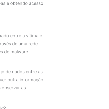
-as e obtendo acesso
nado entre a vítima e
través de uma rede
és de malware
ego de dados entre as
quer outra informação
 observar as
.
ck?