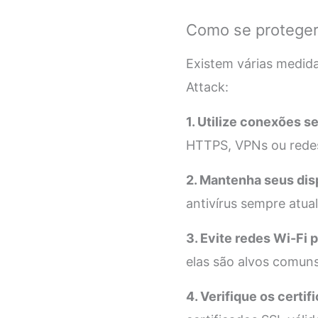
Como se proteger
Existem várias medid
Attack:
1. Utilize conexões s
HTTPS, VPNs ou redes
2. Mantenha seus disp
antivírus sempre atua
3. Evite redes Wi-Fi 
elas são alvos comun
4. Verifique os certif