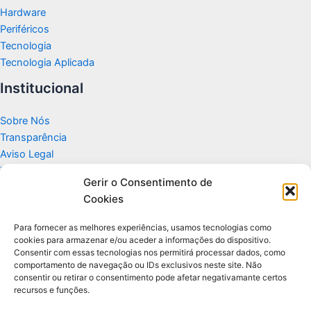
Hardware
Periféricos
Tecnologia
Tecnologia Aplicada
Institucional
Sobre Nós
Transparência
Aviso Legal
Termos de Uso
Gerir o Consentimento de
Politicas de Privacidade e Cookies
Cookies
Fale Conosco
Apoio
Para fornecer as melhores experiências, usamos tecnologias como
cookies para armazenar e/ou aceder a informações do dispositivo.
Consentir com essas tecnologias nos permitirá processar dados, como
Glossário de Tecnologia
comportamento de navegação ou IDs exclusivos neste site. Não
consentir ou retirar o consentimento pode afetar negativamante certos
recursos e funções.
Portal editorial independente sobre tecnologia, PC Gamer e guias
práticos.