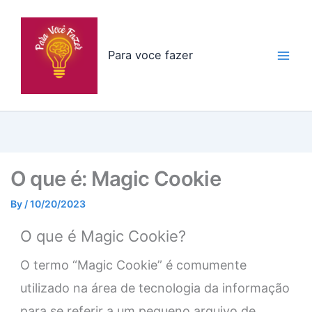
Skip
to
content
Para voce fazer
O que é: Magic Cookie
By
/
10/20/2023
O que é Magic Cookie?
O termo “Magic Cookie” é comumente
utilizado na área de tecnologia da informação
para se referir a um pequeno arquivo de