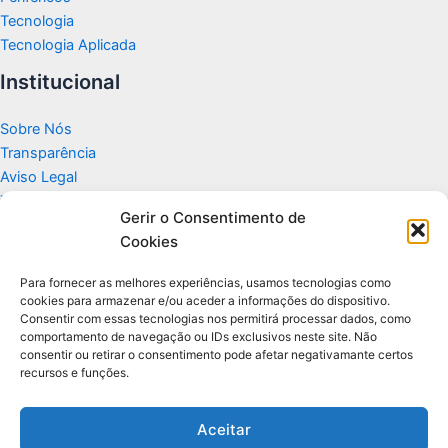
Tecnologia
Tecnologia Aplicada
Institucional
Sobre Nós
Transparência
Aviso Legal
Termos de Uso
Gerir o Consentimento de
Politicas de Privacidade e Cookies
Cookies
Fale Conosco
Apoio
Para fornecer as melhores experiências, usamos tecnologias como
cookies para armazenar e/ou aceder a informações do dispositivo.
Consentir com essas tecnologias nos permitirá processar dados, como
Glossário de Tecnologia
comportamento de navegação ou IDs exclusivos neste site. Não
consentir ou retirar o consentimento pode afetar negativamante certos
recursos e funções.
Portal editorial independente sobre tecnologia, PC Gamer e guias
práticos.
Aceitar