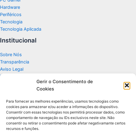
Hardware
Periféricos
Tecnologia
Tecnologia Aplicada
Institucional
Sobre Nós
Transparência
Aviso Legal
Termos de Uso
Gerir o Consentimento de
Politicas de Privacidade e Cookies
Cookies
Fale Conosco
Apoio
Para fornecer as melhores experiências, usamos tecnologias como
cookies para armazenar e/ou aceder a informações do dispositivo.
Consentir com essas tecnologias nos permitirá processar dados, como
Glossário de Tecnologia
comportamento de navegação ou IDs exclusivos neste site. Não
consentir ou retirar o consentimento pode afetar negativamante certos
recursos e funções.
Portal editorial independente sobre tecnologia, PC Gamer e guias