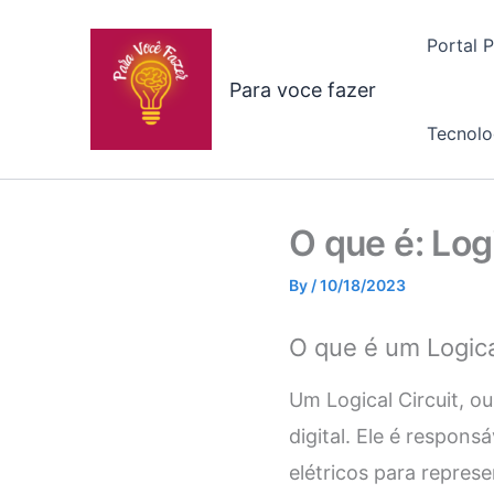
Skip
to
Portal 
content
Para voce fazer
Tecnolo
O que é: Logi
By
/
10/18/2023
O que é um Logica
Um Logical Circuit, o
digital. Ele é respons
elétricos para represe