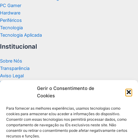
PC Gamer
Hardware
Periféricos
Tecnologia
Tecnologia Aplicada
Institucional
Sobre Nós
Transparência
Aviso Legal
Termos de Uso
Gerir o Consentimento de
Politicas de Privacidade e Cookies
Cookies
Fale Conosco
Apoio
Para fornecer as melhores experiências, usamos tecnologias como
cookies para armazenar e/ou aceder a informações do dispositivo.
Consentir com essas tecnologias nos permitirá processar dados, como
Glossário de Tecnologia
comportamento de navegação ou IDs exclusivos neste site. Não
consentir ou retirar o consentimento pode afetar negativamante certos
recursos e funções.
Portal editorial independente sobre tecnologia, PC Gamer e guias