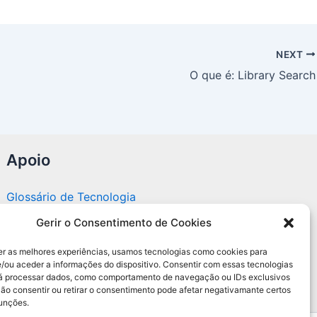
NEXT
O que é: Library Search
Apoio
Glossário de Tecnologia
Gerir o Consentimento de Cookies
Portal editorial independente sobre tecnologia,
PC Gamer e guias práticos.
er as melhores experiências, usamos tecnologias como cookies para
/ou aceder a informações do dispositivo. Consentir com essas tecnologias
rá processar dados, como comportamento de navegação ou IDs exclusivos
Não consentir ou retirar o consentimento pode afetar negativamante certos
funções.