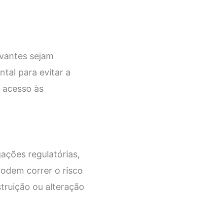
evantes sejam
tal para evitar a
m acesso às
gações regulatórias,
podem correr o risco
truição ou alteração