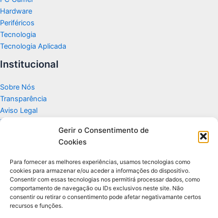
Hardware
Periféricos
Tecnologia
Tecnologia Aplicada
Institucional
Sobre Nós
Transparência
Aviso Legal
Termos de Uso
Gerir o Consentimento de
Politicas de Privacidade e Cookies
Cookies
Fale Conosco
Apoio
Para fornecer as melhores experiências, usamos tecnologias como
cookies para armazenar e/ou aceder a informações do dispositivo.
Consentir com essas tecnologias nos permitirá processar dados, como
Glossário de Tecnologia
comportamento de navegação ou IDs exclusivos neste site. Não
consentir ou retirar o consentimento pode afetar negativamante certos
recursos e funções.
Portal editorial independente sobre tecnologia, PC Gamer e guias