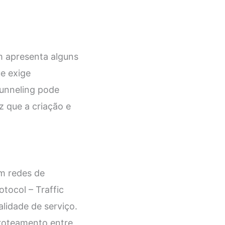
m apresenta alguns
ue exige
unneling pode
z que a criação e
em redes de
tocol – Traffic
alidade de serviço.
 roteamento entre