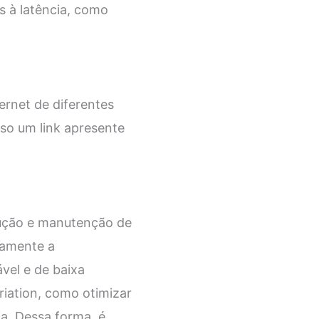
s à latência, como
ernet de diferentes
aso um link apresente
rução e manutenção de
vamente a
vel e de baixa
riation, como otimizar
ia. Dessa forma, é