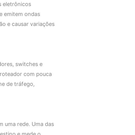
s eletrônicos
ue emitem ondas
ão e causar variações
ores, switches e
 roteador com pouca
e de tráfego,
 em uma rede. Uma das
estino e mede o