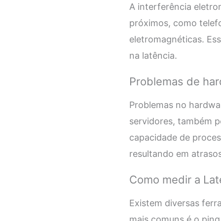
A interferência eletr
próximos, como telef
eletromagnéticas. Ess
na latência.
Problemas de har
Problemas no hardwar
servidores, também p
capacidade de proces
resultando em atraso
Como medir a Late
Existem diversas ferr
mais comuns é o ping