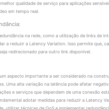
melhor qualidade de serviço para aplicações sensívei
deo em tempo real.
ndância:
dundância na rede, como a utilização de links de int
ar a reduzir a Latency Variation. Isso permite que, c
eja redirecionado para outro link disponível.
é um aspecto importante a ser considerado na const
s. Uma alta variação na latência pode afetar negati
ações e serviços que dependem de uma conexão está
 fundamental adotar medidas para reduzir a Latency Va
ede, utilizar técnicas de QoS e implementar redundânc