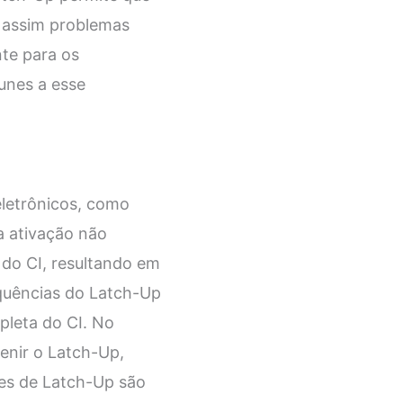
o assim problemas
te para os
munes a esse
letrônicos, como
ma ativação não
 do CI, resultando em
equências do Latch-Up
pleta do CI. No
enir o Latch-Up,
tes de Latch-Up são