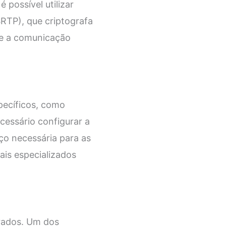
 possível utilizar
SRTP), que criptografa
ge a comunicação
pecíficos, como
ecessário configurar a
iço necessária para as
is especializados
rados. Um dos