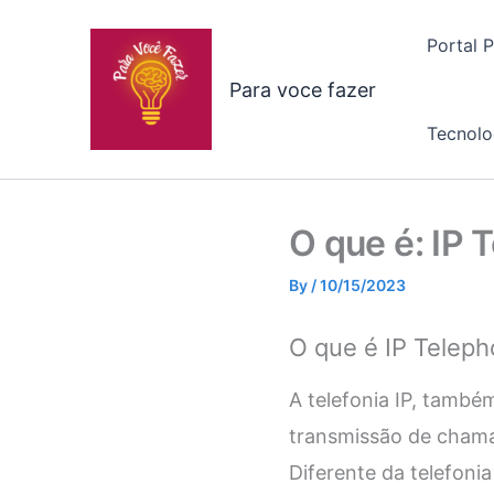
Skip
to
Portal 
content
Para voce fazer
Tecnolo
O que é: IP 
By
/
10/15/2023
O que é IP Telep
A telefonia IP, tamb
transmissão de chamada
Diferente da telefonia 