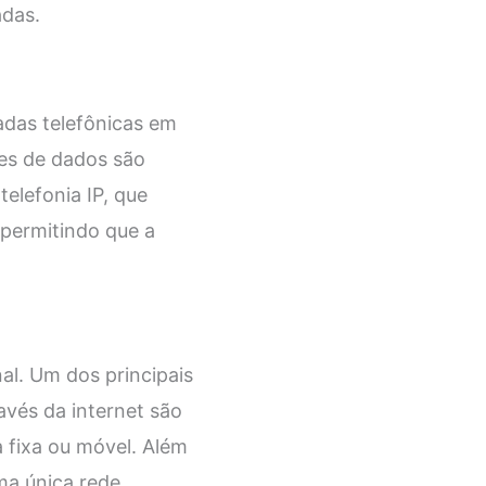
adas.
adas telefônicas em
tes de dados são
elefonia IP, que
 permitindo que a
nal. Um dos principais
avés da internet são
 fixa ou móvel. Além
ma única rede,