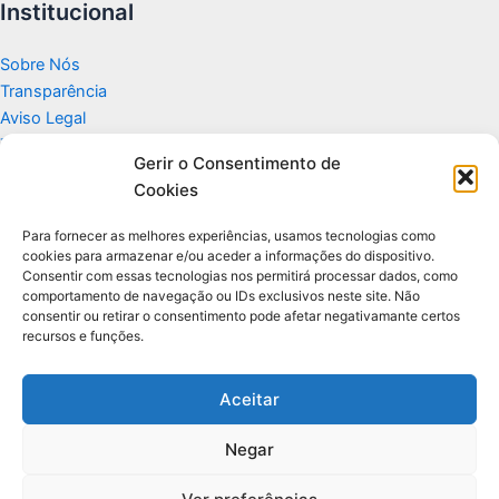
Institucional
Sobre Nós
Transparência
Aviso Legal
Termos de Uso
Gerir o Consentimento de
Politicas de Privacidade e Cookies
Cookies
Fale Conosco
Apoio
Para fornecer as melhores experiências, usamos tecnologias como
cookies para armazenar e/ou aceder a informações do dispositivo.
Consentir com essas tecnologias nos permitirá processar dados, como
Glossário de Tecnologia
comportamento de navegação ou IDs exclusivos neste site. Não
consentir ou retirar o consentimento pode afetar negativamante certos
recursos e funções.
Portal editorial independente sobre tecnologia, PC Gamer e guias
práticos.
Aceitar
Negar
© 2026 Para Você Fazer - Desenvolvido por
Ti Encontrei na Web