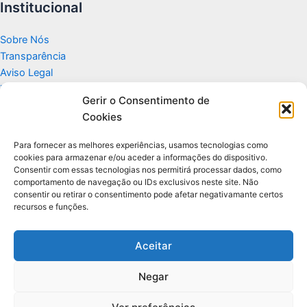
Institucional
Sobre Nós
Transparência
Aviso Legal
Termos de Uso
Gerir o Consentimento de
Politicas de Privacidade e Cookies
Cookies
Fale Conosco
Apoio
Para fornecer as melhores experiências, usamos tecnologias como
cookies para armazenar e/ou aceder a informações do dispositivo.
Consentir com essas tecnologias nos permitirá processar dados, como
Glossário de Tecnologia
comportamento de navegação ou IDs exclusivos neste site. Não
consentir ou retirar o consentimento pode afetar negativamante certos
recursos e funções.
Portal editorial independente sobre tecnologia, PC Gamer e guias
práticos.
Aceitar
Negar
© 2026 Para Você Fazer - Desenvolvido por
Ti Encontrei na Web