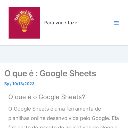
Skip
to
content
Para voce fazer
O que é : Google Sheets
By
/
10/13/2023
O que é o Google Sheets?
O Google Sheets é uma ferramenta de
planilhas online desenvolvida pelo Google. Ela
faz parte do pacote de aplicativos do Google