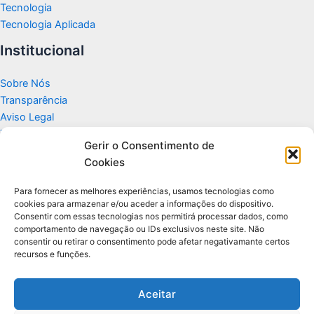
Tecnologia
Tecnologia Aplicada
Institucional
Sobre Nós
Transparência
Aviso Legal
Termos de Uso
Gerir o Consentimento de
Politicas de Privacidade e Cookies
Cookies
Fale Conosco
Apoio
Para fornecer as melhores experiências, usamos tecnologias como
cookies para armazenar e/ou aceder a informações do dispositivo.
Consentir com essas tecnologias nos permitirá processar dados, como
Glossário de Tecnologia
comportamento de navegação ou IDs exclusivos neste site. Não
consentir ou retirar o consentimento pode afetar negativamante certos
recursos e funções.
Portal editorial independente sobre tecnologia, PC Gamer e guias
práticos.
Aceitar