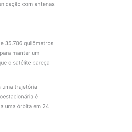
municação com antenas
te 35.786 quilômetros
a para manter um
que o satélite pareça
m uma trajetória
eoestacionária é
eta uma órbita em 24