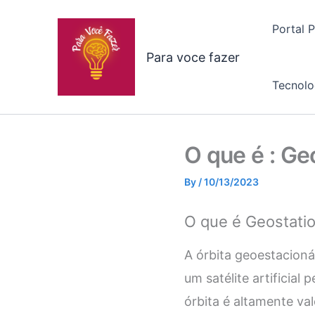
Skip
to
Portal 
content
Para voce fazer
Tecnolo
O que é : Ge
By
/
10/13/2023
O que é Geostatio
A órbita geoestacion
um satélite artificia
órbita é altamente val