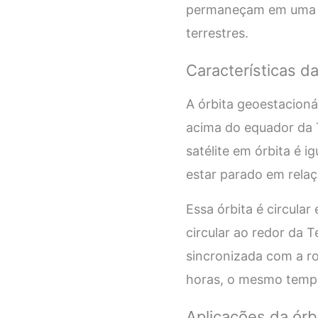
permaneçam em uma po
terrestres.
Características da
A órbita geoestacioná
acima do equador da T
satélite em órbita é i
estar parado em relaçã
Essa órbita é circular
circular ao redor da 
sincronizada com a ro
horas, o mesmo tempo
Aplicações da órb