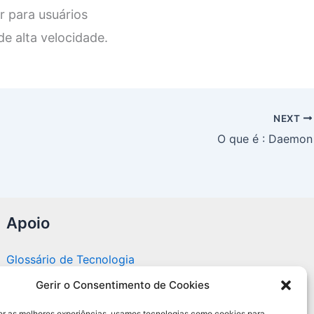
r para usuários
e alta velocidade.
NEXT
O que é : Daemon
Apoio
Glossário de Tecnologia
Gerir o Consentimento de Cookies
Portal editorial independente sobre tecnologia,
PC Gamer e guias práticos.
er as melhores experiências, usamos tecnologias como cookies para