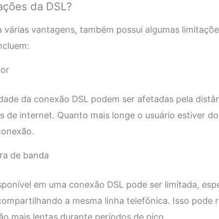
tações da DSL?
 várias vantagens, também possui algumas limitaçõe
incluem:
dor
idade da conexão DSL podem ser afetadas pela distân
s de internet. Quanto mais longe o usuário estiver d
conexão.
ura de banda
isponível em uma conexão DSL pode ser limitada, esp
ompartilhando a mesma linha telefônica. Isso pode r
o mais lentas durante períodos de pico.