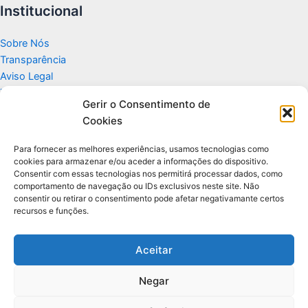
Institucional
Sobre Nós
Transparência
Aviso Legal
Termos de Uso
Gerir o Consentimento de
Politicas de Privacidade e Cookies
Cookies
Fale Conosco
Apoio
Para fornecer as melhores experiências, usamos tecnologias como
cookies para armazenar e/ou aceder a informações do dispositivo.
Consentir com essas tecnologias nos permitirá processar dados, como
Glossário de Tecnologia
comportamento de navegação ou IDs exclusivos neste site. Não
consentir ou retirar o consentimento pode afetar negativamante certos
recursos e funções.
Portal editorial independente sobre tecnologia, PC Gamer e guias
práticos.
Aceitar
Negar
© 2026 Para Você Fazer - Desenvolvido por
Ti Encontrei na Web