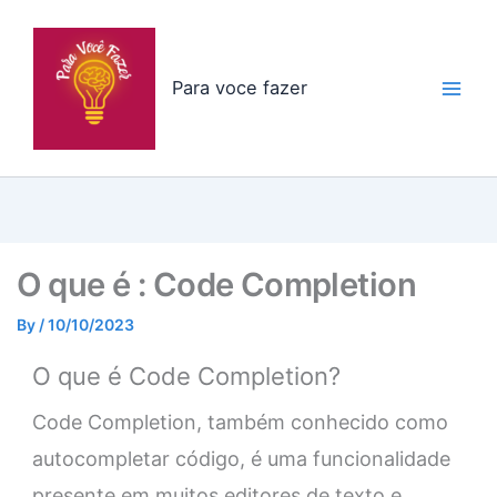
Skip
to
content
Para voce fazer
O que é : Code Completion
By
/
10/10/2023
O que é Code Completion?
Code Completion, também conhecido como
autocompletar código, é uma funcionalidade
presente em muitos editores de texto e