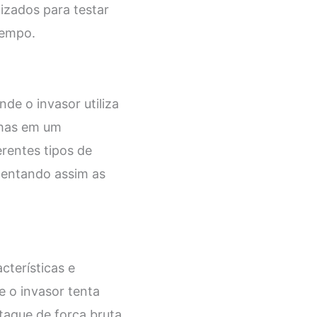
izados para testar
tempo.
de o invasor utiliza
nhas em um
rentes tipos de
mentando assim as
cterísticas e
e o invasor tenta
ataque de força bruta