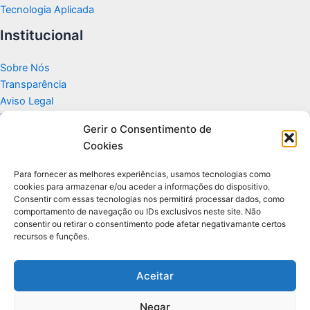
Tecnologia Aplicada
Institucional
Sobre Nós
Transparência
Aviso Legal
Termos de Uso
Gerir o Consentimento de
Politicas de Privacidade e Cookies
Cookies
Fale Conosco
Apoio
Para fornecer as melhores experiências, usamos tecnologias como
cookies para armazenar e/ou aceder a informações do dispositivo.
Consentir com essas tecnologias nos permitirá processar dados, como
Glossário de Tecnologia
comportamento de navegação ou IDs exclusivos neste site. Não
consentir ou retirar o consentimento pode afetar negativamante certos
recursos e funções.
Portal editorial independente sobre tecnologia, PC Gamer e guias
práticos.
Aceitar
Negar